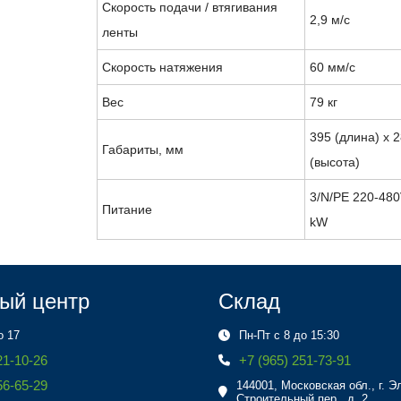
Скорость подачи / втягивания
2,9 м/с
ленты
Скорость натяжения
60 мм/с
Вес
79 кг
395 (длина) x 
Габариты, мм
(высота)
3/N/PE 220-480
Питание
kW
ый центр
Склад
о 17
Пн-Пт с 8 до 15:30
21-10-26
+7 (965) 251-73-91
56-65-29
144001, Московская обл., г. Э
Строительный пер., д. 2