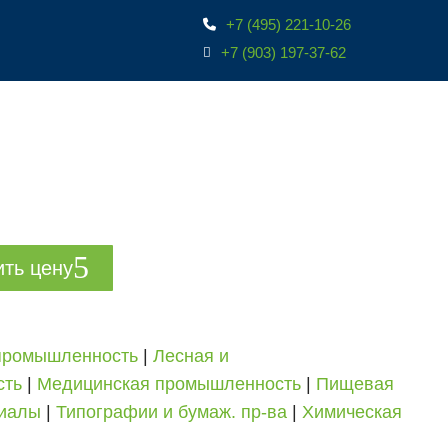
+7 (495) 221-10-26
+7 (903) 197-37-62
ить цену
промышленность
|
Лесная и
сть
|
Медицинская промышленность
|
Пищевая
риалы
|
Типографии и бумаж. пр-ва
|
Химическая