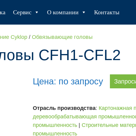
ка
Сервис
О компании
Контакты
ние Cyklop
/
Обвязывающие головы
ловы СFH1-CFL2
Цена: по запросу
Запрос
Отрасль производства
:
Картонажная 
деревообрабатывающая промышленно
промышленность
|
Строительные мате
промышленность