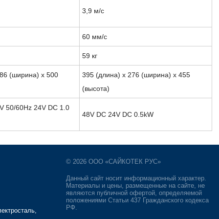
3,9 м/с
60 мм/с
59 кг
286 (ширина) x 500
395 (длина) x 276 (ширина) x 455
(высота)
V 50/60Hz 24V DC 1.0
48V DC 24V DC 0.5kW
© 2026 ООО «САЙКОТЕК РУС»
Данный сайт носит информационный характер.
Материалы и цены, размещенные на сайте, не
являются публичной офертой, определяемой
положениями Статьи 437 Гражданского кодекса
РФ.
лектросталь,